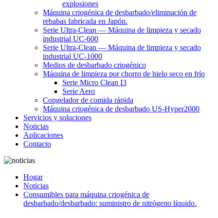
explosiones
Máquina criogénica de desbarbado/eliminación de
rebabas fabricada en Japón.
Serie Ultra-Clean — Máquina de limpieza y secado
industrial UC-600
Serie Ultra-Clean — Máquina de limpieza y secado
industrial UC-1000
Medios de desbarbado criogénico
Máquina de limpieza por chorro de hielo seco en frío
Serie Micro Clean I3
Serie Aero
Congelador de comida rápida
Máquina criogénica de desbarbado US-Hyper2000
Servicios y soluciones
Noticias
Aplicaciones
Contacto
Hogar
Noticias
Consumibles para máquina criogénica de
desbarbado/desbarbado: suministro de nitrógeno líquido.