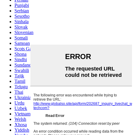
Punjabi
Serbian
Sesotho
Sinhala
Slovak
Slovenian
Somali
Samoan
Scots Gaelic
Shona
Sindhi
Sundanese
Swahili
Tajik
Tamil
Telugu
Thai
Ukrainian
Urdu
Uzbek
Vietnamese
Welsh
Xhosa
Yiddish